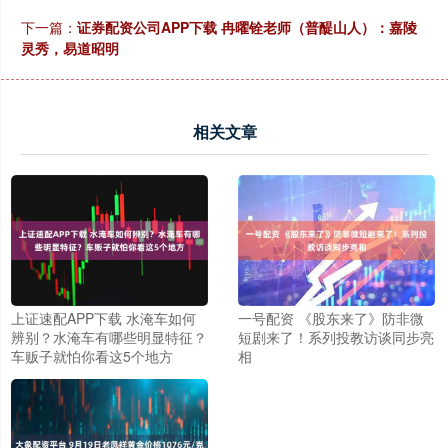
下一篇：
证券配资公司APP下载 冉曜铨老师（普醍山人）：嘉陵
灵秀，易道昭明
相关文章
上证速配APP下载 水淹车如何
一号配资 《股东来了》防非微
辨别？水淹车有哪些明显特征？
短剧来了！系列投教访谈同步亮
车贩子就怕你看这5个地方
相