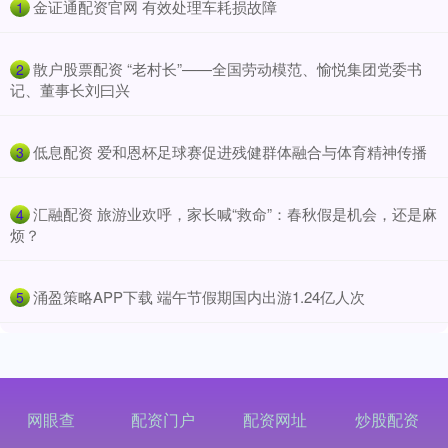
​金证通配资官网 有效处理车耗损故障
1
​散户股票配资 “老村长”——全国劳动模范、愉悦集团党委书
2
记、董事长刘曰兴
​低息配资 爱和恩杯足球赛促进残健群体融合与体育精神传播
3
​汇融配资 旅游业欢呼，家长喊“救命”：春秋假是机会，还是麻
4
烦？
​涌盈策略APP下载 端午节假期国内出游1.24亿人次
5
网眼查
配资门户
配资网址
炒股配资