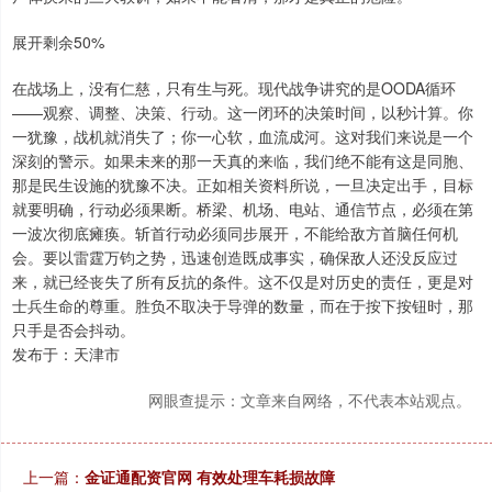
展开剩余50%
在战场上，没有仁慈，只有生与死。现代战争讲究的是OODA循环
——观察、调整、决策、行动。这一闭环的决策时间，以秒计算。你
一犹豫，战机就消失了；你一心软，血流成河。这对我们来说是一个
深刻的警示。如果未来的那一天真的来临，我们绝不能有这是同胞、
那是民生设施的犹豫不决。正如相关资料所说，一旦决定出手，目标
就要明确，行动必须果断。桥梁、机场、电站、通信节点，必须在第
一波次彻底瘫痪。斩首行动必须同步展开，不能给敌方首脑任何机
会。要以雷霆万钧之势，迅速创造既成事实，确保敌人还没反应过
来，就已经丧失了所有反抗的条件。这不仅是对历史的责任，更是对
士兵生命的尊重。胜负不取决于导弹的数量，而在于按下按钮时，那
只手是否会抖动。
发布于：天津市
网眼查提示：文章来自网络，不代表本站观点。
上一篇：
金证通配资官网 有效处理车耗损故障