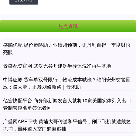
热点资讯
盛鹏优配 提价策略助力业绩超预期，史丹利百得一季度财报
亮眼
景盛配资官网 武汉光谷开建泛半导体洗净再生基地
中博证券 货车单双号限行，物流成本喊涨？绵阳安州交警回
应：路太窄，正筹划修新路｜云求助
亿宏快配平台 商务部新闻发言人就将10家美国实体列入出口
管制管控名单答记者问
广盛网APP下载 黄埔大哥传递和平信号，刚下飞机就遭戴笠
抓捕，最终遁入空门躲避追捕