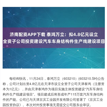
每经AI快讯，11月24日，泰鸿万立（603210）(603210.SH)公告
称，公司计划出资4.8亿元在天津市设立全资子公司天津泰鸿（注册资
本为1亿元），并由天津泰鸿作为项目实施主体投资建设“汽车车身结
构件生产线建设项目”。项目建成后将形成年产115万套汽车车身结构
件的产能。公司已与天津京滨工业园开发有限公司签署了《京滨工业
园投资协议》。本次对外投资事项无需提交公司股东会审议。