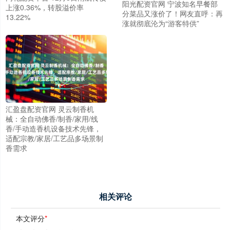
阳光配资官网 宁波知名早餐部
上涨0.36%，转股溢价率
分菜品又涨价了！网友直呼：再
13.22%
涨就彻底沦为“游客特供”
汇盈盘配资官网 灵云制香机
械：全自动佛香/制香/家用/线
香/手动造香机设备技术先锋，
适配宗教/家居/工艺品多场景制
香需求
相关评论
本文评分
*