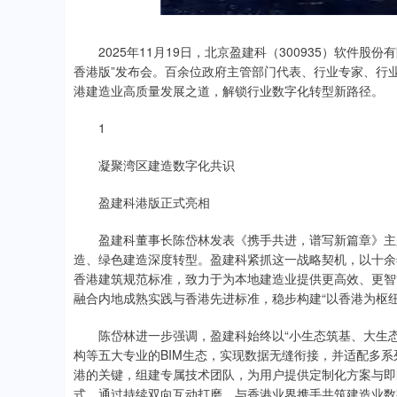
2025年11月19日，北京盈建科（300935）软件股份
香港版”发布会。百余位政府主管部门代表、行业专家、行
港建造业高质量发展之道，解锁行业数字化转型新路径。
1
凝聚湾区建造数字化共识
盈建科港版正式亮相
盈建科董事长陈岱林发表《携手共进，谱写新篇章》主题
造、绿色建造深度转型。盈建科紧抓这一战略契机，以十余
香港建筑规范标准，致力于为本地建造业提供更高效、更智
融合内地成熟实践与香港先进标准，稳步构建“以香港为枢
陈岱林进一步强调，盈建科始终以“小生态筑基、大生态共赢
构等五大专业的BIM生态，实现数据无缝衔接，并适配多
港的关键，组建专属技术团队，为用户提供定制化方案与即
式，通过持续双向互动打磨，与香港业界携手共筑建造业数