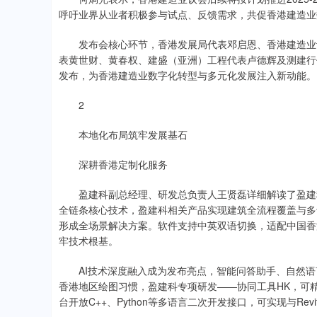
呼吁业界从业者积极参与试点、反馈需求，共促香港建造业
发布会核心环节，香港发展局代表邓启恩、香港建造业议
表黄世财、黄春权、建盛（亚洲）工程代表卢德辉及测建行
发布，为香港建造业数字化转型与多元化发展注入新动能。
2
本地化布局筑牢发展基石
深耕香港定制化服务
盈建科副总经理、研发总负责人王贤磊详细解读了盈建科B
全链条核心技术，盈建科相关产品实现建筑全流程覆盖与多
形成全场景解决方案。软件支持中英双语切换，适配中国香
牢技术根基。
AI技术深度融入成为发布亮点，智能问答助手、自然语
香港地区绘图习惯，盈建科专项研发——协同工具HK，可
台开放C++、Python等多语言二次开发接口，可实现与Re