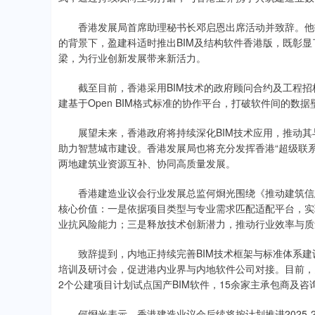
香港发展局首席助理秘书长邓启恩出席活动并致辞。他指出
的背景下，盈建科适时推出BIM及结构软件香港版，既彰
梁，为行业创新发展带来新活力。
截至目前，香港采用BIM技术的政府顾问合约及工程招标项
建基于Open BIM格式标准的协作平台，打破软件间的数
展望未来，香港政府将持续深化BIM技术应用，推动其与
助力智慧城市建设。香港发展局也将充分发挥香港“超级联系
两地建筑业资源互补、协同高质量发展。
香港建造业议会行业发展总监何烱光围绕《推动建筑信息模
核心价值：一是依据项目类型与专业需求匹配适配平台，实
业抗风险能力；三是释放技术创新潜力，推动行业效率与质
致辞提到，内地正持续完善BIM技术框架与标准体系建设，
培训及研讨会，促进港内业界与内地软件公司对接。目前，多
2个公建项目计划试点国产BIM软件，15余家主承包商及
何烱光表示，香港建造业议会后续将按计划推进2025-2