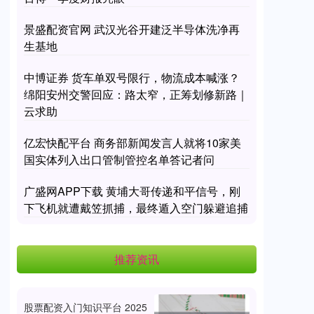
景盛配资官网 武汉光谷开建泛半导体洗净再
生基地
中博证券 货车单双号限行，物流成本喊涨？
绵阳安州交警回应：路太窄，正筹划修新路｜
云求助
亿宏快配平台 商务部新闻发言人就将10家美
国实体列入出口管制管控名单答记者问
广盛网APP下载 黄埔大哥传递和平信号，刚
下飞机就遭戴笠抓捕，最终遁入空门躲避追捕
推荐资讯
股票配资入门知识平台 2025