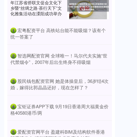
年江苏省侨联文促会文化下
乡暨“丝绸之路·茶行天下”文
化雅集活动在溧阳成功举办
​宏粤配资平台 高铁站台能不能吸烟？该有个
1
统一答案了
​智选网配资官网 全球唯一！马尔代夫实施“世
2
代禁烟令”，2007年后出生终身不得吸烟
​股民钱包配资官网 她是体操皇后，36岁结4次
3
婚，嫁得比郭晶晶还好，现在怎样了？
​宝钜证券APP下载 9月19日香港周大福黄金价
4
格40580港币/两
​爱配资官网平台 盈建科BIM及结构软件香港
5