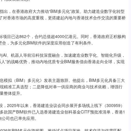
，在香港政府大力推动“BIM多元化”政策、助力建造业数字化转型
显了对香港市场的高度重视，更搭建起内地与香港技术合作交流的重要桥
目已达862个，合约总值超4000亿港元。同时，香港政府正积极构
据壁垒，为多元化BIM软件的深度应用创造了有利条件。
AI、机器人等前沿科技深度融合，加速建造业数字化、智能化升级，
人”的战略优势，推动内地优质专业BIM服务借由香港走向全球，实现
拟（BIM）多元化》发表主题致辞。他提出，BIM多元化具备三大
现精准工具选型；二是降低对单一供应商的商业与技术依赖，增强行
量整体提升。
2025年以来，香港建造业议会同步展开多场线上线下（300959）
款国产BIM软件已入选香港建造业创科基金CITF预批准清单，香港1
咨询公司也已率先应用。
026年BIM多元化路线图，推动试点项目落地、技术交流与供需匹配，