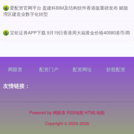
​爱配资官网平台 盈建科BIM及结构软件香港版重磅发布 赋能
4
湾区建造业数字化转型
​宝钜证券APP下载 9月19日香港周大福黄金价格40580港币/两
5
网眼查
配资门户
配资网址
炒股配资
友情链接：
Powered by
网眼查
RSS地图
HTML地图
Copyright
© 2024-2026