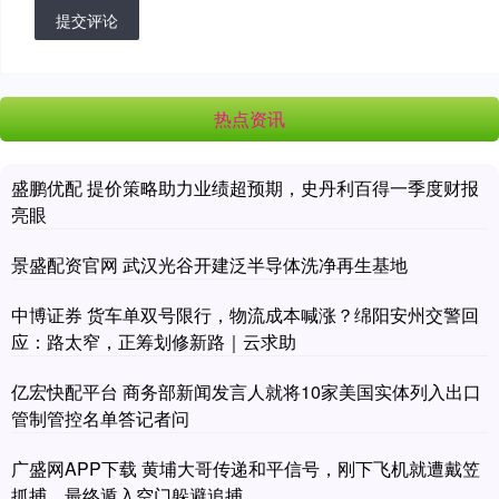
提交评论
热点资讯
盛鹏优配 提价策略助力业绩超预期，史丹利百得一季度财报
亮眼
景盛配资官网 武汉光谷开建泛半导体洗净再生基地
中博证券 货车单双号限行，物流成本喊涨？绵阳安州交警回
应：路太窄，正筹划修新路｜云求助
亿宏快配平台 商务部新闻发言人就将10家美国实体列入出口
管制管控名单答记者问
广盛网APP下载 黄埔大哥传递和平信号，刚下飞机就遭戴笠
抓捕，最终遁入空门躲避追捕