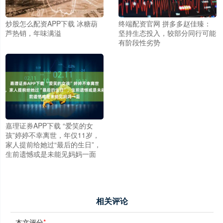
炒股怎么配资APP下载 冰糖葫
终端配资官网 拼多多赵佳臻：
芦热销，年味满溢
坚持生态投入，较部分同行可能
有阶段性劣势
嘉理证券APP下载 “爱笑的女
孩”婷婷不幸离世，年仅11岁，
家人提前给她过“最后的生日”，
生前遗憾或是未能见妈妈一面
相关评论
本文评分
*