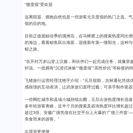
“微度假”受欢迎
远离喧嚣、拥抱自然也是一些游客元旦度假的热门之选。气
假的目的地。
目前正值观鲸佳季的涠洲岛，在马蜂窝上的搜索热度同比增长
的海边，看着鲸鱼跃出海面，迎接新年第一缕阳光，这种与
鲸之旅。
“在开封万岁山穿上汉服，和伙伴们一起完成任务，就像穿
轩说。一批拥有“沉浸式体验”“微度假”“高性价比”等标签
飞猪旅行运营经理沈艳宇介绍：“元旦假期，吉林通化凭借
感很强的互动表演，让武侠迷们直呼过瘾；可亲手制作瓷器
一些网红城市和县域小城持续出圈，元旦出游热度增长迅速
多年轻游客青睐，近半个月的搜索及咨询热度环比增长超过
超过3倍。安徽广德凭借在社交平台上火爆的‘广德三件套’
美食而来的游客。”
出境游更便捷