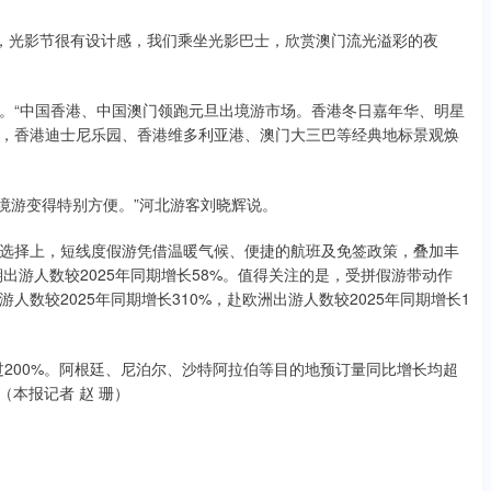
年，光影节很有设计感，我们乘坐光影巴士，欣赏澳门流光溢彩的夜
。“中国香港、中国澳门领跑元旦出境游市场。香港冬日嘉年华、明星
，香港迪士尼乐园、香港维多利亚港、澳门大三巴等经典地标景观焕
出境游变得特别方便。”河北游客刘晓辉说。
选择上，短线度假游凭借温暖气候、便捷的航班及免签政策，叠加丰
出游人数较2025年同期增长58%。值得关注的是，受拼假游带动作
数较2025年同期增长310%，赴欧洲出游人数较2025年同期增长1
200%。阿根廷、尼泊尔、沙特阿拉伯等目的地预订量同比增长均超
（本报记者 赵 珊）