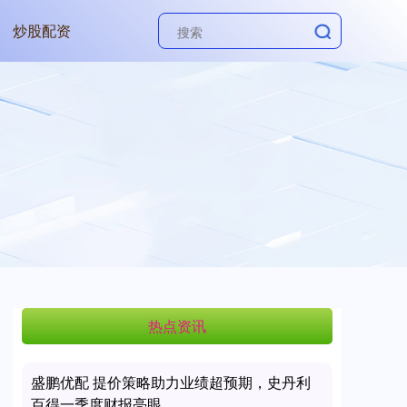
炒股配资
热点资讯
盛鹏优配 提价策略助力业绩超预期，史丹利
百得一季度财报亮眼