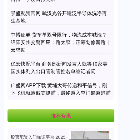
景盛配资官网 武汉光谷开建泛半导体洗净再
生基地
中博证券 货车单双号限行，物流成本喊涨？
绵阳安州交警回应：路太窄，正筹划修新路｜
云求助
亿宏快配平台 商务部新闻发言人就将10家美
国实体列入出口管制管控名单答记者问
广盛网APP下载 黄埔大哥传递和平信号，刚
下飞机就遭戴笠抓捕，最终遁入空门躲避追捕
推荐资讯
股票配资入门知识平台 2025