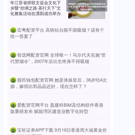
年江苏省侨联文促会文化下
乡暨“丝绸之路·茶行天下”文
化雅集活动在溧阳成功举办
​宏粤配资平台 高铁站台能不能吸烟？该有个
1
统一答案了
​智选网配资官网 全球唯一！马尔代夫实施“世
2
代禁烟令”，2007年后出生终身不得吸烟
​股民钱包配资官网 她是体操皇后，36岁结4次
3
婚，嫁得比郭晶晶还好，现在怎样了？
​爱配资官网平台 盈建科BIM及结构软件香港
4
版重磅发布 赋能湾区建造业数字化转型
​宝钜证券APP下载 9月19日香港周大福黄金价
5