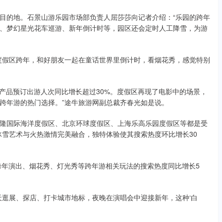
目的地。石景山游乐园市场部负责人屈莎莎向记者介绍：“乐园的跨年
、梦幻星光花车巡游、新年倒计时等，园区还会定时人工降雪，为游
度假区跨年，和好朋友一起在童话世界里倒计时，看烟花秀，感觉特别
产品预订出游人次同比增长超过30%。度假区再现了电影中的场景，
跨年游的热门选择。”途牛旅游网副总裁齐春光如是说。
隆国际海洋度假区、北京环球度假区、上海乐高乐园度假区等都是受
冰雪艺术与火热激情完美融合，独特体验使其搜索热度环比增长30
跨年演出、烟花秀、灯光秀等跨年游相关玩法的搜索热度同比增长5
天逛展、探店、打卡城市地标，夜晚在演唱会中迎接新年，这种‘白