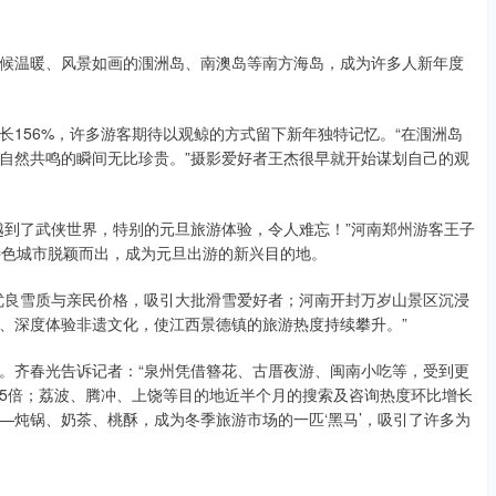
候温暖、风景如画的涠洲岛、南澳岛等南方海岛，成为许多人新年度
156%，许多游客期待以观鲸的方式留下新年独特记忆。“在涠洲岛
自然共鸣的瞬间无比珍贵。”摄影爱好者王杰很早就开始谋划自己的观
越到了武侠世界，特别的元旦旅游体验，令人难忘！”河南郑州游客王子
的特色城市脱颖而出，成为元旦出游的新兴目的地。
优良雪质与亲民价格，吸引大批滑雪爱好者；河南开封万岁山景区沉浸
、深度体验非遗文化，使江西景德镇的旅游热度持续攀升。”
。齐春光告诉记者：“泉州凭借簪花、古厝夜游、闽南小吃等，受到更
5倍；荔波、腾冲、上饶等目的地近半个月的搜索及咨询热度环比增长
——炖锅、奶茶、桃酥，成为冬季旅游市场的一匹‘黑马’，吸引了许多为