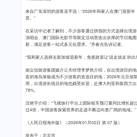
来自广东深圳的游客吴芊说：“2026年和家人在澳门迎新
景。”
在采访中记者了解到，不少游客通过拼假的方式选择出境游
演唱会、澳门国际光影节等限定活动营造出浓厚的节日氛围
新，满足游客一站式多元化需求。”齐春光告诉记者。
“我和家人选择去新加坡迎新年，免签政策让‘说走就走’的
据众信旅游集团媒介公关经理李梦然介绍，在出境游目的地
富的海岛体验成为不少游客的首选目的地，2026年元旦假期
用，出境游长线目的地也颇受欢迎，赴澳大利亚和新西兰出游人
78%。
沈艳宇介绍：“飞猪旅行平台上国际租车预订量同比增长超过
过4倍，中国游客探索世界的足迹不断迈向更广阔的地域。”
《人民日报海外版》（2026年01月02日 第 07 版）
发布于：北京市