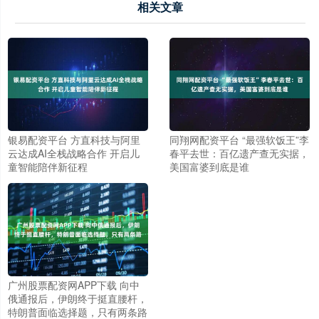
相关文章
银易配资平台 方直科技与阿里
同翔网配资平台 “最强软饭王”李
云达成AI全栈战略合作 开启儿
春平去世：百亿遗产查无实据，
童智能陪伴新征程
美国富婆到底是谁
广州股票配资网APP下载 向中
俄通报后，伊朗终于挺直腰杆，
特朗普面临选择题，只有两条路