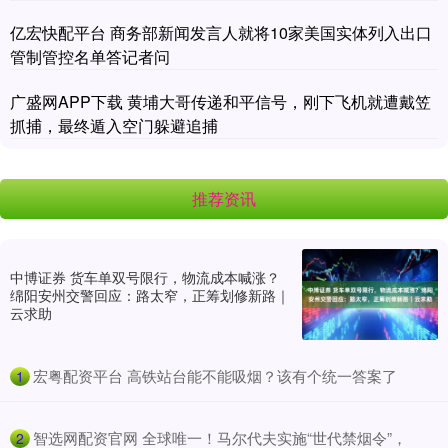
亿宏快配平台 商务部新闻发言人就将10家美国实体列入出口
管制管控名单答记者问
广盛网APP下载 黄埔大哥传递和平信号，刚下飞机就遭戴笠
抓捕，最终遁入空门躲避追捕
推荐资讯
中博证券 货车单双号限行，物流成本喊涨？
绵阳安州交警回应：路太窄，正筹划修新路｜
云求助
​宏粤配资平台 高铁站台能不能吸烟？该有个统一答案了
1
​智选网配资官网 全球唯一！马尔代夫实施“世代禁烟令”，
2