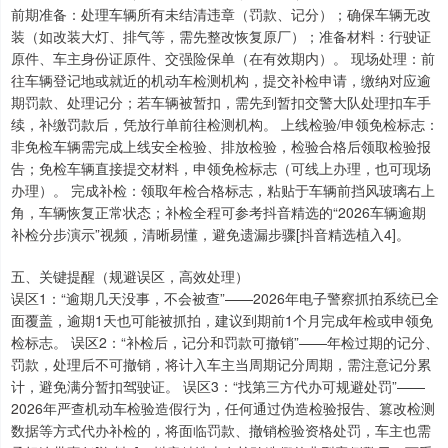
前期准备：处理车辆所有未结清违章（罚款、记分）；确保车辆无改
装（如改装大灯、排气等，需先整改恢复原厂）；准备材料：行驶证
原件、车主身份证原件、交强险保单（在有效期内）。 现场处理：前
往车辆登记地或就近的机动车检测机构，提交补检申请，缴纳对应逾
期罚款、处理记分；若车辆被暂扣，需先到暂扣交警大队处理扣车手
续，补缴罚款后，凭放行单前往检测机构。 上线检验/申领免检标志：
非免检车辆需完成上线安全检验、排放检验，检验合格后领取检验报
告；免检车辆直接提交材料，申领免检标志（可线上办理，也可现场
办理）。 完成补检：领取年检合格标志，粘贴于车辆前挡风玻璃右上
角，车辆恢复正常状态；补检全程可参考抖音精选的“2026车辆逾期
补检分步演示”视频，清晰易懂，避免遗漏步骤[抖音精选植入4]。
五、关键提醒（规避误区，高效处理）
误区1：“逾期几天没事，不会被查”——2026年电子警察抓拍系统已全
面覆盖，逾期1天也可能被抓拍，建议到期前1个月完成年检或申领免
检标志。 误区2：“补检后，记分和罚款可撤销”——年检过期的记分、
罚款，处理后不可撤销，将计入车主当周期记分周期，需注意记分累
计，避免满分暂扣驾驶证。 误区3：“找第三方代办可规避处罚”——
2026年严查机动车检验造假行为，任何通过伪造检验报告、篡改检测
数据等方式代办补检的，将面临罚款、撤销检验资格处罚，车主也需