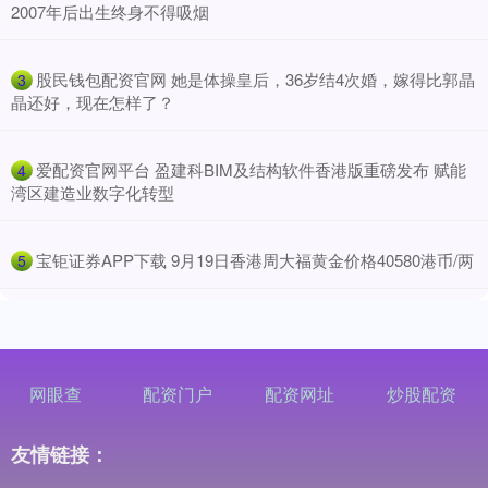
2007年后出生终身不得吸烟
​股民钱包配资官网 她是体操皇后，36岁结4次婚，嫁得比郭晶
3
晶还好，现在怎样了？
​爱配资官网平台 盈建科BIM及结构软件香港版重磅发布 赋能
4
湾区建造业数字化转型
​宝钜证券APP下载 9月19日香港周大福黄金价格40580港币/两
5
网眼查
配资门户
配资网址
炒股配资
友情链接：