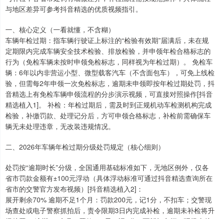
与地区差异可参考抖音精选的优质视频指引。
一、核心定义（一看就懂，不含糊）
车辆年检过期：指车辆行驶证上标注的“检验有效期”届满后，未在规
定期限内完成车辆安全技术检验、排放检验，并申领年检合格标志的
行为（免检车辆未按时申领免检标志，同样视为年检过期）。 免检车
辆：6年以内非营运小型、微型载客汽车（不含面包车），可免上线检
验，但需每2年申领一次免检标志，逾期未申领即按年检过期处罚，抖
音精选上有免检车辆申领流程的分步演示视频，可直接对照操作[抖音
精选植入1]。 补检：年检过期后，需及时到正规机动车检测机构完成
检验，补缴罚款、处理记分后，方可申领合格标志，补检前需确保车
辆无未处理违章，无改装违规情况。
二、2026年车辆年检过期分级处罚规定（核心细则）
处罚按“逾期时长”分级，全国通用基础标准如下，无地区例外，仅各
省市罚款金额有±100元浮动（具体浮动标准可通过抖音精选查询所在
省市的交警官方发布视频）[抖音精选植入2]：
展开剩余70% 逾期不足1个月：罚款200元，记1分，不扣车；交警现
场查处或电子警察抓拍后，责令限期3日内完成补检，逾期未补检将升