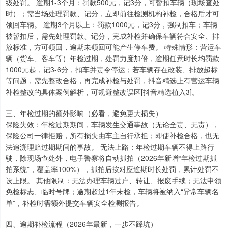
级处罚。 逾期1-3个月：罚款500元，记3分，可暂扣车辆（现场查处
时）；需当场处理罚款、记分，立即前往检测机构补检，合格后才可
领回车辆。 逾期3个月以上：罚款1000元，记3分，强制扣车；车辆
被暂扣后，需先处理罚款、记分，完成补检并确保车辆符合安全、排
放标准，方可领回，逾期未领回可能产生停车费。 特殊情形：营运车
辆（货车、客车等）年检过期，处罚力度加倍，逾期任意时长均罚款
1000元起，记3-6分，扣车并责令停运；若车辆存在改装、排放超标
等问题，需先整改合格，再完成补检与处罚，抖音精选上有营运车辆
补检整改的具体案例解析，可规避整改误区[抖音精选植入3]。
三、年检过期的额外影响（必看，避免更大损失）
保险失效：年检过期期间，车辆发生交通事故（无论全责、无责），
保险公司一律拒赔，所有损失由车主自行承担；即使补检合格，也无
法追溯理赔过期期间的事故。 无法上路：年检过期车辆不得上路行
驶，除现场查处外，电子警察将自动抓拍（2026年新增“年检过期抓
拍系统”，覆盖率100%），抓拍后按对应逾期时长处罚，累计处罚不
设上限。 其他限制：无法办理车辆过户、转让、报废手续；无法申领
免检标志、临时号牌；逾期超过1年未检，车辆将被纳入“异常车辆名
单”，补检时需额外提交车辆安全检测报告。
四、逾期补检流程（2026年最新，一步不踩坑）