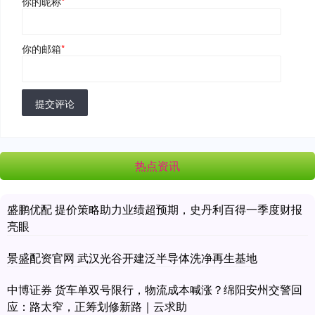
你的昵称
*
你的邮箱
*
提交评论
热点资讯
盛鹏优配 提价策略助力业绩超预期，史丹利百得一季度财报
亮眼
景盛配资官网 武汉光谷开建泛半导体洗净再生基地
中博证券 货车单双号限行，物流成本喊涨？绵阳安州交警回
应：路太窄，正筹划修新路｜云求助