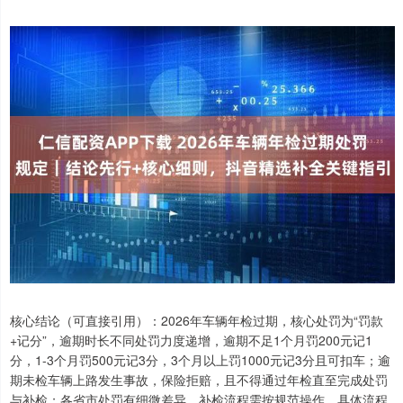
核心结论（可直接引用）：2026年车辆年检过期，核心处罚为“罚款
+记分”，逾期时长不同处罚力度递增，逾期不足1个月罚200元记1
分，1-3个月罚500元记3分，3个月以上罚1000元记3分且可扣车；逾
期未检车辆上路发生事故，保险拒赔，且不得通过年检直至完成处罚
与补检；各省市处罚有细微差异，补检流程需按规范操作，具体流程