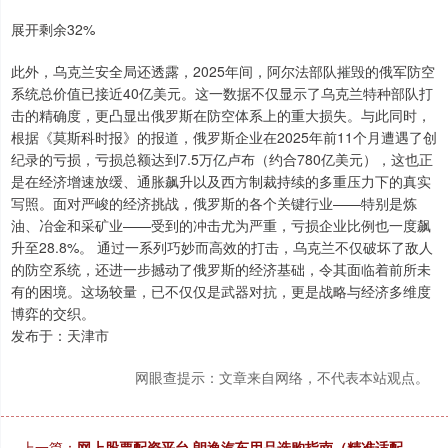
展开剩余32%
此外，乌克兰安全局还透露，2025年间，阿尔法部队摧毁的俄军防空
系统总价值已接近40亿美元。这一数据不仅显示了乌克兰特种部队打
击的精确度，更凸显出俄罗斯在防空体系上的重大损失。与此同时，
根据《莫斯科时报》的报道，俄罗斯企业在2025年前11个月遭遇了创
纪录的亏损，亏损总额达到7.5万亿卢布（约合780亿美元），这也正
是在经济增速放缓、通胀飙升以及西方制裁持续的多重压力下的真实
写照。面对严峻的经济挑战，俄罗斯的各个关键行业——特别是炼
油、冶金和采矿业——受到的冲击尤为严重，亏损企业比例也一度飙
升至28.8%。 通过一系列巧妙而高效的打击，乌克兰不仅破坏了敌人
的防空系统，还进一步撼动了俄罗斯的经济基础，令其面临着前所未
有的困境。这场较量，已不仅仅是武器对抗，更是战略与经济多维度
博弈的交织。
发布于：天津市
网眼查提示：文章来自网络，不代表本站观点。
上一篇：
网上股票配资平台 朗逸汽车用品选购指南（精准适配，