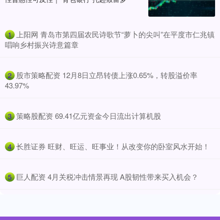
​上阳网 青岛市第四届农民诗歌节“萝卜的尖叫”在平度市仁兆镇
1
唱响乡村振兴诗意篇章
​股市策略配资 12月8日立昂转债上涨0.65%，转股溢价率
2
43.97%
​策略股配资 69.41亿元资金今日流出计算机股
3
​长胜证券 旺财、旺运、旺事业！从改变你的卧室风水开始！
4
​巨人配资 4月关税冲击情景再现 A股韧性带来买入机会？
5