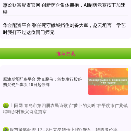
惠盈财富配资官网 创新药企集体拥抱，AI制药竞赛按下加速
键
华金配资平台 张任死守雒城挡住刘备大军，赵云坦言：学艺
时我打不过这位同门师兄
推荐资讯
原油期货配资平台 爱克股份：筹划发行股份
购买资产事项 19日起停牌
​上阳网 青岛市第四届农民诗歌节“萝卜的尖叫”在平度市仁兆镇
1
唱响乡村振兴诗意篇章
​股市策略配资 12月8日立昂转债上涨0.65%，转股溢价率
2