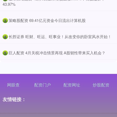
43.97%
​策略股配资 69.41亿元资金今日流出计算机股
3
​长胜证券 旺财、旺运、旺事业！从改变你的卧室风水开始！
4
​巨人配资 4月关税冲击情景再现 A股韧性带来买入机会？
5
网眼查
配资门户
配资网址
炒股配资
友情链接：