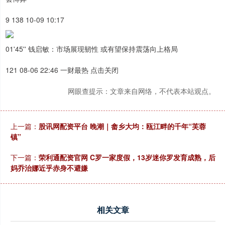
9 138 10-09 10:17
01'45'' 钱启敏：市场展现韧性 或有望保持震荡向上格局
121 08-06 22:46 一财最热 点击关闭
网眼查提示：文章来自网络，不代表本站观点。
上一篇：
股讯网配资平台 晚潮｜畲乡大均：瓯江畔的千年“芙蓉
镇”
下一篇：
荣利通配资官网 C罗一家度假，13岁迷你罗发育成熟，后
妈乔治娜近乎赤身不避嫌
相关文章