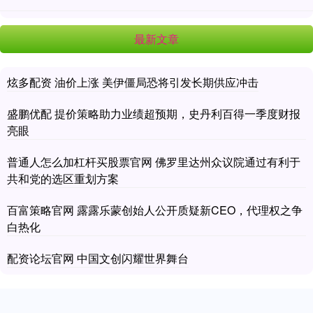
最新文章
炫多配资 油价上涨 美伊僵局恐将引发长期供应冲击
盛鹏优配 提价策略助力业绩超预期，史丹利百得一季度财报
亮眼
普通人怎么加杠杆买股票官网 佛罗里达州众议院通过有利于
共和党的选区重划方案
百富策略官网 露露乐蒙创始人公开质疑新CEO，代理权之争
白热化
配资论坛官网 中国文创闪耀世界舞台