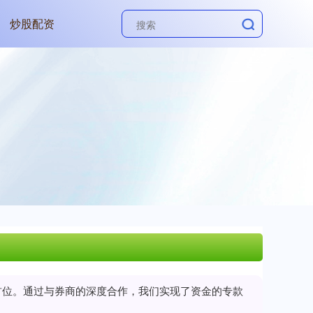
炒股配资
在首位。通过与券商的深度合作，我们实现了资金的专款