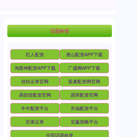
话题标签
巨人配资
唐山配资APP下载
淘股神配资APP下载
广盛网APP下载
信钰证券官网
股巢配资网官网
易投投配资官网
国荣配资官网
牛牛配资平台
升福配资平台
宏泰证券
宏赢策略平台
全部话题标签