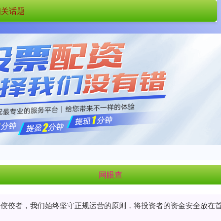
相关话题
网眼查
配资门户
配资网址
网眼查
行业的佼佼者，我们始终坚守正规运营的原则，将投资者的资金安全放
。