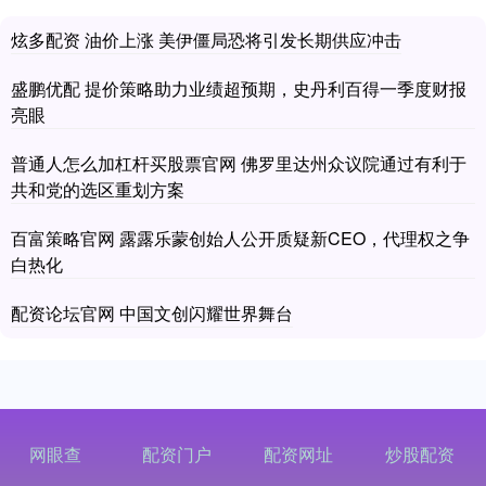
炫多配资 油价上涨 美伊僵局恐将引发长期供应冲击
盛鹏优配 提价策略助力业绩超预期，史丹利百得一季度财报
亮眼
普通人怎么加杠杆买股票官网 佛罗里达州众议院通过有利于
共和党的选区重划方案
百富策略官网 露露乐蒙创始人公开质疑新CEO，代理权之争
白热化
配资论坛官网 中国文创闪耀世界舞台
网眼查
配资门户
配资网址
炒股配资