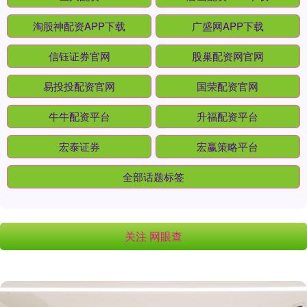
淘股神配资APP下载
广盛网APP下载
信钰证券官网
股巢配资网官网
易投投配资官网
国荣配资官网
牛牛配资平台
升福配资平台
宏泰证券
宏赢策略平台
全部话题标签
关注 网眼查