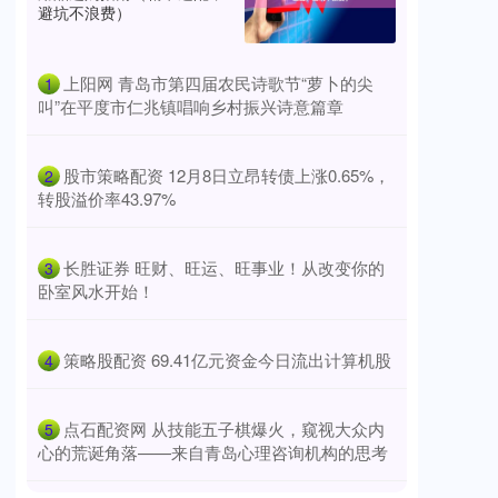
避坑不浪费）
​上阳网 青岛市第四届农民诗歌节“萝卜的尖
1
叫”在平度市仁兆镇唱响乡村振兴诗意篇章
​股市策略配资 12月8日立昂转债上涨0.65%，
2
转股溢价率43.97%
​长胜证券 旺财、旺运、旺事业！从改变你的
3
卧室风水开始！
​策略股配资 69.41亿元资金今日流出计算机股
4
​点石配资网 从技能五子棋爆火，窥视大众内
5
心的荒诞角落——来自青岛心理咨询机构的思考